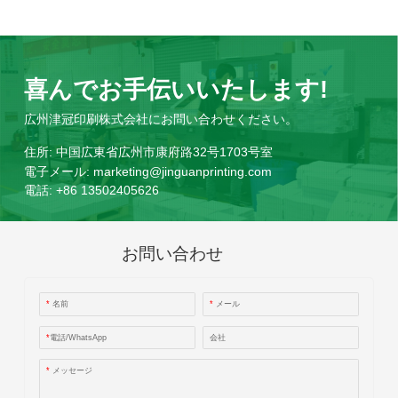
喜んでお手伝いいたします!
広州津冠印刷株式会社にお問い合わせください。
住所:
中国広東省広州市康府路32号1703号室
電子メール:
marketing@jinguanprinting.com
電話:
+86 13502405626
お問い合わせ
*
名前
*
メール
*
電話/WhatsApp
会社
*
メッセージ